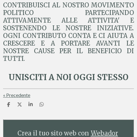
CONTRIBUISCI AL NOSTRO MOVIMENTO
POLITICO PARTECIPANDO
ATTIVAMENTE ALLE ATTIVITA' E
SOSTENENDO LE NOSTRE INIZIATIVE.
OGNI CONTRIBUTO CONTA E CI AIUTA A
CRESCERE E A PORTARE AVANTI LE
NOSTRE CAUSE PER IL BENEFICIO DI
TUTTI.
UNISCITI A NOI OGGI STESSO
«
Precedente
C
C
C
C
o
o
o
o
n
n
n
n
d
d
d
d
i
i
i
i
v
v
v
v
Crea il tuo sito web con
Webador
i
i
i
i